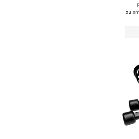
ou
em
-