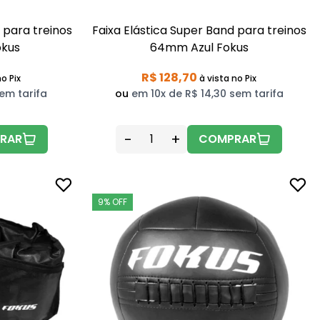
 para treinos
Faixa Elástica Super Band para treinos
kus
64mm Azul Fokus
R$ 128,70
o Pix
à vista
no Pix
em tarifa
ou
em 10x de R$ 14,30 sem tarifa
-
+
RAR
COMPRAR
9% OFF