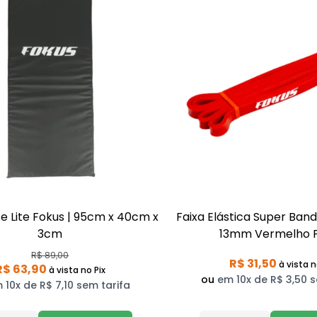
e Lite Fokus | 95cm x 40cm x
Faixa Elástica Super Band
3cm
13mm Vermelho 
R$ 89,00
R$ 31,50
à vista
n
R$ 63,90
à vista
no Pix
ou
em 10x de R$ 3,50 s
 10x de R$ 7,10 sem tarifa