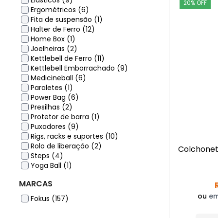
Elásticos (9)
20% OFF
Ergométricos (6)
Fita de suspensão (1)
Halter de Ferro (12)
Home Box (1)
Joelheiras (2)
Kettlebell de Ferro (11)
Kettlebell Emborrachado (9)
Medicineball (6)
Paraletes (1)
Power Bag (6)
Presilhas (2)
Protetor de barra (1)
Puxadores (9)
Rigs, racks e suportes (10)
Rolo de liberação (2)
Colchonet
Steps (4)
Yoga Ball (1)
MARCAS
ou
em
Fokus (157)