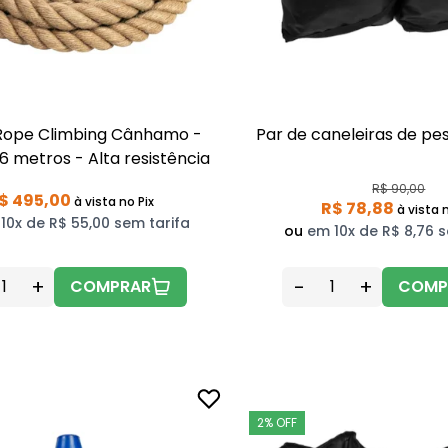
Rope Climbing Cânhamo -
Par de caneleiras de pe
 metros - Alta resistência
R$ 90,00
$ 495,00
à vista
no Pix
R$ 78,88
à vista
n
10x de R$ 55,00 sem tarifa
ou
em 10x de R$ 8,76 s
+
-
+
COMPRAR
COMP
2% OFF