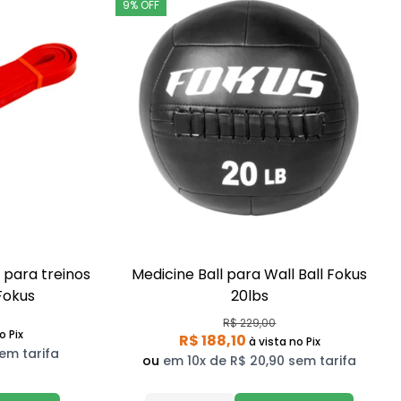
9% OFF
 para treinos
Medicine Ball para Wall Ball Fokus
Fokus
20lbs
R$ 229,00
o Pix
R$ 188,10
à vista
no Pix
em tarifa
ou
em 10x de R$ 20,90 sem tarifa