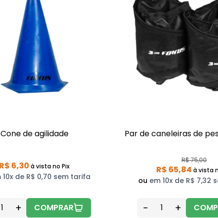
Cone de agilidade
Par de caneleiras de pe
R$ 75,00
R$ 6,30
à vista
no Pix
R$ 65,84
à vista
n
 10x de R$ 0,70 sem tarifa
ou
em 10x de R$ 7,32 s
+
-
+
COMPRAR
COMP