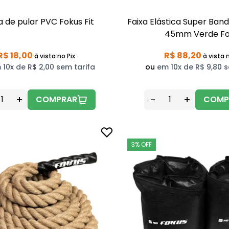
 de pular PVC Fokus Fit
Faixa Elástica Super Band
45mm Verde Fo
R$ 18,00
R$ 88,20
à vista
no Pix
à vista
n
 10x de R$ 2,00 sem tarifa
ou
em 10x de R$ 9,80 s
+
-
+
COMPRAR
COMP
3% OFF