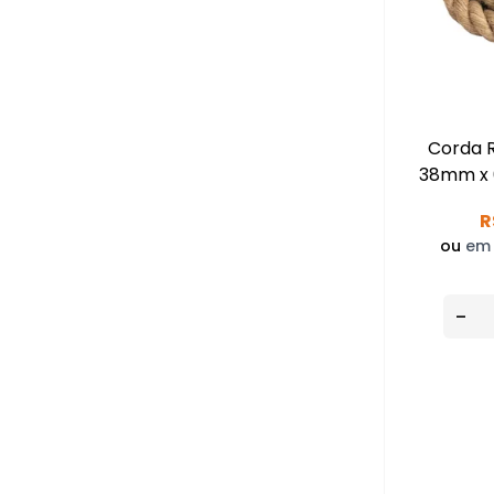
Corda 
38mm x 6
R
ou
em 
-