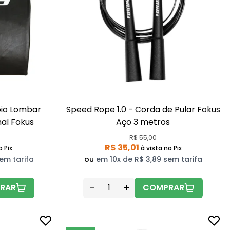
io Lombar
Speed Rope 1.0 - Corda de Pular Fokus
al Fokus
Aço 3 metros
R$ 55,00
R$ 35,01
o Pix
à vista
no Pix
em tarifa
ou
em 10x de R$ 3,89 sem tarifa
-
+
RAR
COMPRAR