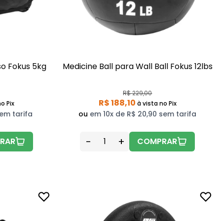
so Fokus 5kg
Medicine Ball para Wall Ball Fokus 12lbs
R$ 229,00
R$ 188,10
o Pix
à vista
no Pix
em tarifa
ou
em 10x de R$ 20,90 sem tarifa
-
+
RAR
COMPRAR