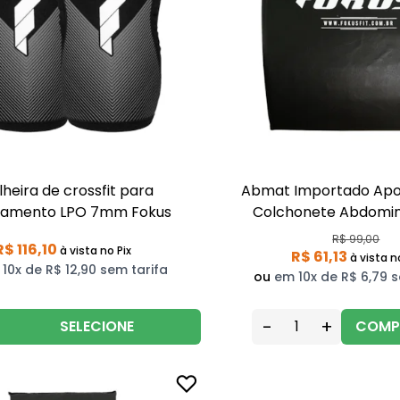
lheira de crossfit para
Abmat Importado Apo
amento LPO 7mm Fokus
Colchonete Abdomin
R$ 99,00
R$ 116,10
à vista
no Pix
R$ 61,13
à vista
n
10x de R$ 12,90 sem tarifa
ou
em 10x de R$ 6,79 s
-
+
SELECIONE
COMP