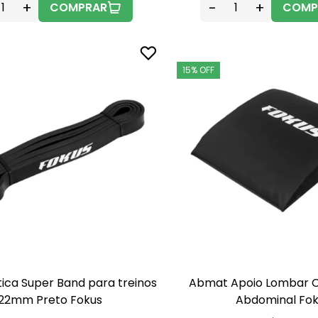
+
-
+
COMPRAR
COMP
15% OFF
tica Super Band para treinos
Abmat Apoio Lombar 
22mm Preto Fokus
Abdominal Fo