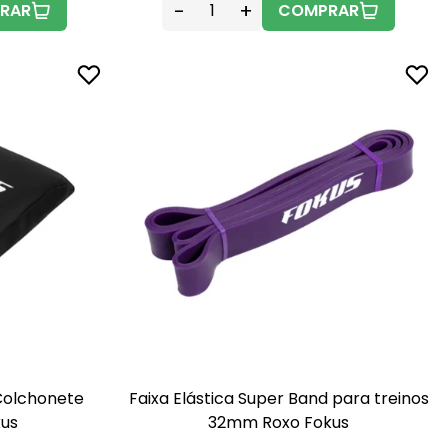
-
+
RAR
COMPRAR
Colchonete
Faixa Elástica Super Band para treinos
kus
32mm Roxo Fokus