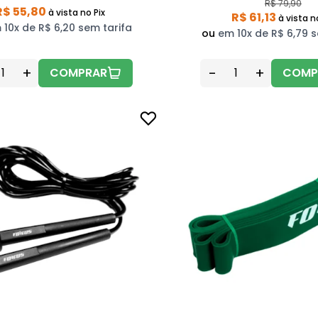
R$ 79,90
R$ 55,80
à vista
no Pix
R$ 61,13
à vista
n
 10x de R$ 6,20 sem tarifa
ou
em 10x de R$ 6,79 s
+
-
+
COMPRAR
COMP