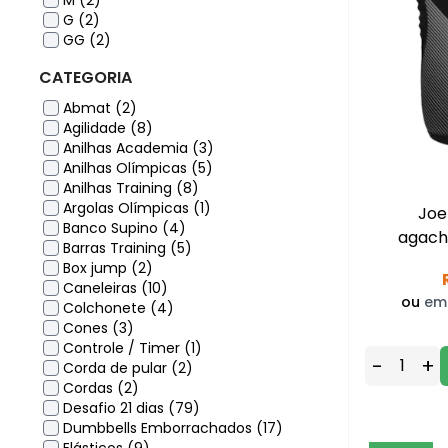
M (2)
G (2)
GG (2)
CATEGORIA
Abmat (2)
Agilidade (8)
Anilhas Academia (3)
Anilhas Olímpicas (5)
Anilhas Training (8)
Argolas Olímpicas (1)
Joe
Banco Supino (4)
agach
Barras Training (5)
Box jump (2)
Caneleiras (10)
ou
em 
Colchonete (4)
Cones (3)
Controle / Timer (1)
-
+
Corda de pular (2)
Cordas (2)
Desafio 21 dias (79)
Dumbbells Emborrachados (17)