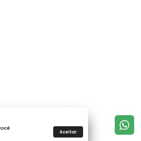
 você
Aceitar