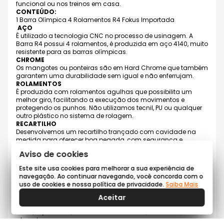
funcional ou nos treinos em casa.
CONTEÚDO:
1 Barra Olímpica 4 Rolamentos R4 Fokus Importada
AÇO
É utilizado a tecnologia CNC no processo de usinagem. A
Barra R4 possui 4 rolamentos, é produzida em aço 4140, muito
resistente para as barras olímpicas.
CHROME
Os mangotes ou ponteiras são em Hard Chrome que também
garantem uma durabilidade sem igual e não enferrujam.
ROLAMENTOS
É produzida com rolamentos agulhas que possibilita um
melhor giro, facilitando a execução dos movimentos e
protegendo os punhos. Não utilizamos tecnil, PU ou qualquer
outro plástico no sistema de rolagem.
RECARTILHO
Desenvolvemos um recartilho trançado com cavidade na
medida para oferecer boa pegada, com segurança e
conforto. Oferece um excelente grip e menos agressivo para
Aviso de cookies
as mãos. As gripes ou recartilhas foram desenvolvidos com
uma ótima aderência para não escorregar e não ferir as
Este site usa cookies para melhorar a sua experiência de
mãos durante a execução do exercício. Seu tratamento
navegação. Ao continuar navegando, você concorda com o
externo é de altíssima qualidade, no eixo é feito com pintura
uso de cookies e nossa política de privacidade.
Saiba Mais
eletrostática micro texturizada preta fosca.
Além de toda qualidade, este produto conta com um design
Aceitar
diferenciado, totalmente moderno, deixando o seu espaço de
treino, seja ele box, academia ou em casa, ainda mais
atraente.