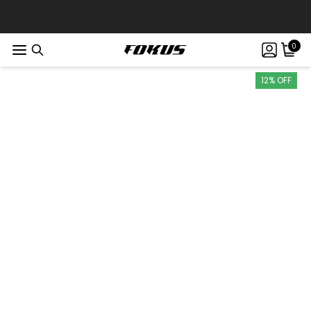
0
12% OFF