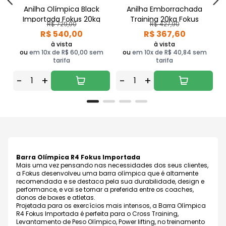
Anilha Olímpica Black
Anilha Emborrachada
Importada Fokus 20kg
Training 20kg Fokus
R$ 729,00
R$ 427,90
R$ 540,00
R$ 367,60
à vista
à vista
ou
em 10x de R$ 60,00 sem
ou
em 10x de R$ 40,84 sem
tarifa
tarifa
-
+
-
+
Barra Olímpica R4 Fokus Importada
Mais uma vez pensando nas necessidades dos seus clientes,
a Fokus desenvolveu uma barra olímpica que é altamente
recomendada e se destaca pela sua durabilidade, design e
performance, e vai se tornar a preferida entre os coaches,
donos de boxes e atletas.
Projetada para os exercícios mais intensos, a Barra Olímpica
R4 Fokus Importada é perfeita para o Cross Training,
Levantamento de Peso Olímpico, Power lifting, no treinamento