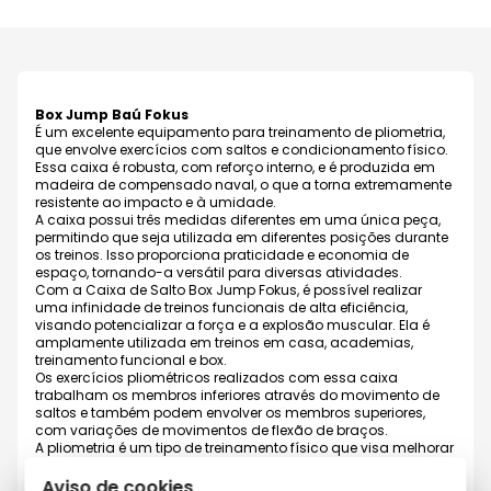
Box Jump Baú Fokus
É um excelente equipamento para treinamento de pliometria,
que envolve exercícios com saltos e condicionamento físico.
Essa caixa é robusta, com reforço interno, e é produzida em
madeira de compensado naval, o que a torna extremamente
resistente ao impacto e à umidade.
A caixa possui três medidas diferentes em uma única peça,
permitindo que seja utilizada em diferentes posições durante
os treinos. Isso proporciona praticidade e economia de
espaço, tornando-a versátil para diversas atividades.
Com a Caixa de Salto Box Jump Fokus, é possível realizar
uma infinidade de treinos funcionais de alta eficiência,
visando potencializar a força e a explosão muscular. Ela é
amplamente utilizada em treinos em casa, academias,
treinamento funcional e box.
Os exercícios pliométricos realizados com essa caixa
trabalham os membros inferiores através do movimento de
saltos e também podem envolver os membros superiores,
com variações de movimentos de flexão de braços.
A pliometria é um tipo de treinamento físico que visa melhorar
a força e a resistência física. Todos podem praticar, desde
que sigam a orientação de um profissional de Educação
Aviso de cookies