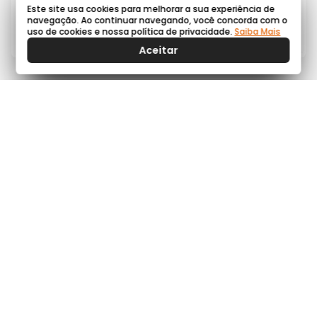
velocidade e resistência, enquanto desfruta da praticidade e
Este site usa cookies para melhorar a sua experiência de
portabilidade deste conjunto versátil de cones.
navegação. Ao continuar navegando, você concorda com o
uso de cookies e nossa política de privacidade.
Saiba Mais
Garantia: 3 meses prevista por lei
Aceitar
AVALIAÇÕES
NOTA 0 / 5
0 Avaliações do produto
5 estrelas
4 estrelas
3 estrelas
2 estrelas