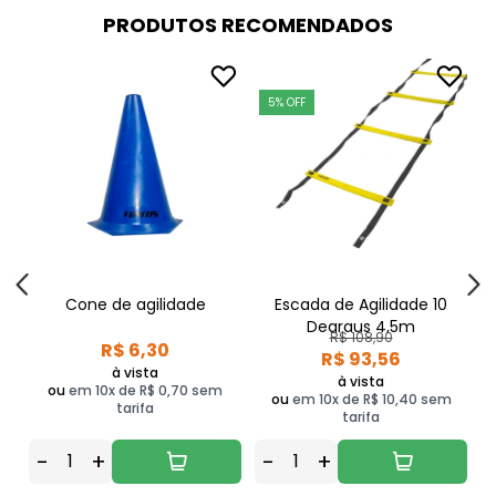
PRODUTOS RECOMENDADOS
5% OFF
Cone de agilidade
Escada de Agilidade 10
E
Degraus 4,5m
R$ 108,90
R$ 6,30
R$ 93,56
à vista
à vista
ou
em 10x de R$ 0,70 sem
ou
em 10x de R$ 10,40 sem
tarifa
tarifa
-
+
-
+