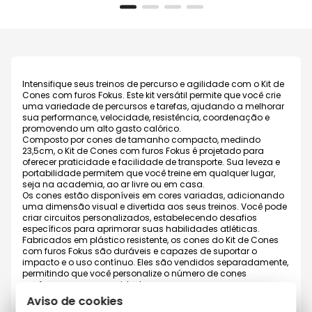
Intensifique seus treinos de percurso e agilidade com o Kit de
Cones com furos Fokus. Este kit versátil permite que você crie
uma variedade de percursos e tarefas, ajudando a melhorar
sua performance, velocidade, resistência, coordenação e
promovendo um alto gasto calórico.
Composto por cones de tamanho compacto, medindo
23,5cm, o Kit de Cones com furos Fokus é projetado para
oferecer praticidade e facilidade de transporte. Sua leveza e
portabilidade permitem que você treine em qualquer lugar,
seja na academia, ao ar livre ou em casa.
Os cones estão disponíveis em cores variadas, adicionando
uma dimensão visual e divertida aos seus treinos. Você pode
criar circuitos personalizados, estabelecendo desafios
específicos para aprimorar suas habilidades atléticas.
Fabricados em plástico resistente, os cones do Kit de Cones
com furos Fokus são duráveis e capazes de suportar o
impacto e o uso contínuo. Eles são vendidos separadamente,
permitindo que você personalize o número de cones
conforme suas necessidades.
Invista no Kit de Cones com furos Fokus e eleve seu
Aviso de cookies
treinamento para o próximo nível. Aperfeiçoe sua agilidade,