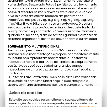
acabamento em pintura preta. Extremamente resistente, o
Halter de Ferro Sextavado Fokus é perfeito para o treinamento
em casa ou na academia, com excelente custo benefício. É
possível executar os mais diversos exercícios que vão do
nível iniciante até atletas focados em performance.
Disponíveis nos pesos 2kg, 4kg, 5kg, 6kg, 7kg, 8kg, 9kg, 12kg,
14kg, 16kg, 18kg e 20kg e com design sextavado. O design
sextavado minimiza o ruído e diminui o desgaste, tanto do
piso quanto do equipamento. Não existe risco de rolamento
quando cai no chão, além de ser fácil guardar e armazenar
de forma organizada, dentro do box, academia ou em casa.
EQUIPAMENTO MULTIFUNCIONAL
Treinar com peso livre é vantajoso. São treinos que não
limitam a sua movimentação e proporcionam fortalecimento
muscular pois reproduzem movimentos que estamos
habituados no dia a dia. Outro benefício deste equipamento
versátil é que você pode trabalhar grandes grupos
musculares de uma só vez, aumentando a sua frequência
cardíaca.
O Halter de Ferro Sextavado Fokus possibilita uma variedade
de exercícios com uma única peça. é excelente para o
desenvolvimento de força, resistência e condicionamento
físico.
Aviso de cookies
CONTEÚDO
- 01 Halter de Ferro Sextavado Fokus
Este site usa cookies para melhorar a sua experiência de
navegação. Ao continuar navegando, você concorda com o
BENEFÍCIOS