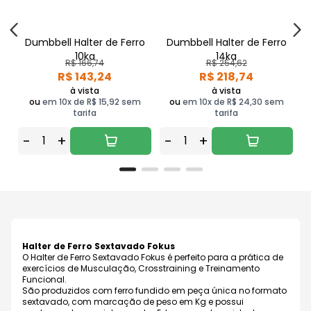
Dumbbell Halter de Ferro
Dumbbell Halter de Ferro
10kg
14kg
R$ 166,74
R$ 254,62
R$ 143,24
R$ 218,74
à vista
à vista
ou
em 10x de R$ 15,92 sem
ou
em 10x de R$ 24,30 sem
tarifa
tarifa
-
+
-
+
Halter de Ferro Sextavado Fokus
O Halter de Ferro Sextavado Fokus é perfeito para a prática de
exercícios de Musculação, Crosstraining e Treinamento
Funcional.
São produzidos com ferro fundido em peça única no formato
sextavado, com marcação de peso em Kg e possui