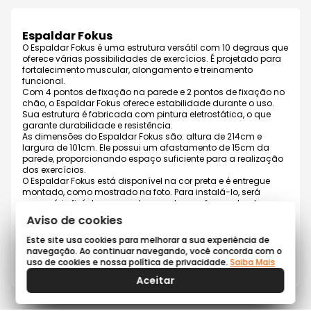
Espaldar Fokus
O Espaldar Fokus é uma estrutura versátil com 10 degraus que
oferece várias possibilidades de exercícios. É projetado para
fortalecimento muscular, alongamento e treinamento
funcional.
Com 4 pontos de fixação na parede e 2 pontos de fixação no
chão, o Espaldar Fokus oferece estabilidade durante o uso.
Sua estrutura é fabricada com pintura eletrostática, o que
garante durabilidade e resistência.
As dimensões do Espaldar Fokus são: altura de 214cm e
largura de 101cm. Ele possui um afastamento de 15cm da
parede, proporcionando espaço suficiente para a realização
dos exercícios.
O Espaldar Fokus está disponível na cor preta e é entregue
montado, como mostrado na foto. Para instalá-lo, será
necessário fixá-lo na parede usando parafusos e buchas,
que não estão inclusos no produto.
Aviso de cookies
Esse equipamento é adequado para uma variedade de
treinos e exercícios, tornando-se uma opção versátil para a
Este site usa cookies para melhorar a sua experiência de
prática de atividades físicas em casa ou em academias.
navegação. Ao continuar navegando, você concorda com o
uso de cookies e nossa política de privacidade.
Saiba Mais
Garantia: 3 meses prevista por lei
Aceitar