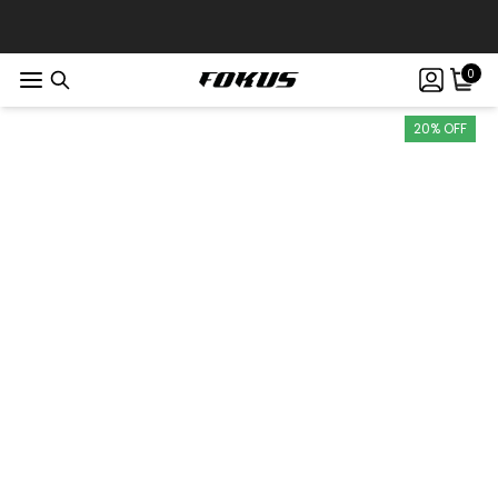
0
20% OFF