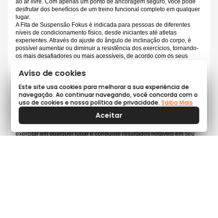
ao ar livre. Com apenas um ponto de ancoragem seguro, você pode
desfrutar dos benefícios de um treino funcional completo em qualquer
lugar.
A Fita de Suspensão Fokus é indicada para pessoas de diferentes
níveis de condicionamento físico, desde iniciantes até atletas
experientes. Através do ajuste do ângulo de inclinação do corpo, é
possível aumentar ou diminuir a resistência dos exercícios, tornando-
os mais desafiadores ou mais acessíveis, de acordo com os seus
objetivos e capacidades individuais.
Aviso de cookies
Além dos benefícios físicos, como o fortalecimento muscular e o
aumento da flexibilidade, a Fita de Suspensão Fokus também ajuda a
Este site usa cookies para melhorar a sua experiência de
desenvolver a estabilidade, o equilíbrio e a coordenação. É um
navegação. Ao continuar navegando, você concorda com o
equipamento versátil que permite a realização de uma variedade de
uso de cookies e nossa política de privacidade.
Saiba Mais
exercícios funcionais, como flexões, agachamentos, remadas,
abdominais e muito mais.
Aceitar
Experimente a Fita de Suspensão Fokus e adicione um novo nível de
desafio e eficiência aos seus treinos. Desfrute da liberdade de se
exercitar em qualquer lugar e conquiste resultados notáveis em seu
condicionamento físico.
Garantia: 3 meses prevista por lei
AVALIAÇÕES