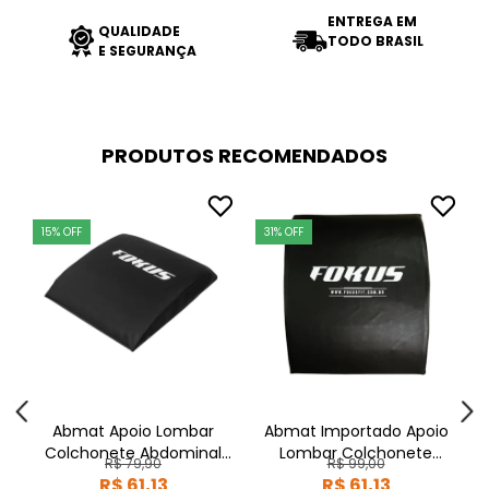
ENTREGA EM
QUALIDADE
TODO BRASIL
E SEGURANÇA
PRODUTOS RECOMENDADOS
15% OFF
31% OFF
Abmat Apoio Lombar
Abmat Importado Apoio
A
Colchonete Abdominal
Lombar Colchonete
R$ 79,90
R$ 99,00
Fokus
Abdominal Fokus
R$ 61,13
R$ 61,13