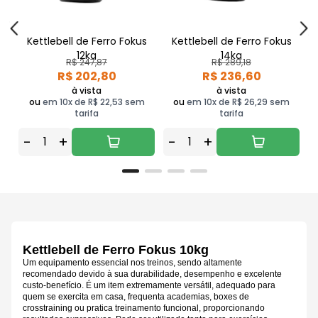
Kettlebell de Ferro Fokus
Kettlebell de Ferro Fokus
12kg
14kg
R$ 247,87
R$ 289,18
R$ 202,80
R$ 236,60
à vista
à vista
ou
em 10x de R$ 22,53 sem
ou
em 10x de R$ 26,29 sem
tarifa
tarifa
-
+
-
+
Kettlebell de Ferro Fokus 10kg
Um equipamento essencial nos treinos, sendo altamente
recomendado devido à sua durabilidade, desempenho e excelente
custo-benefício. É um item extremamente versátil, adequado para
quem se exercita em casa, frequenta academias, boxes de
crosstraining ou pratica treinamento funcional, proporcionando