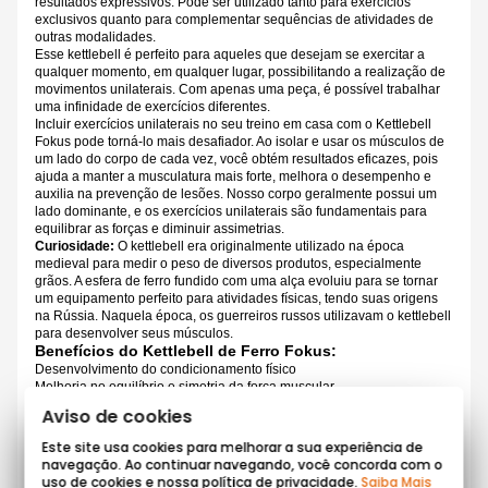
resultados expressivos. Pode ser utilizado tanto para exercícios
exclusivos quanto para complementar sequências de atividades de
outras modalidades.
Esse kettlebell é perfeito para aqueles que desejam se exercitar a
qualquer momento, em qualquer lugar, possibilitando a realização de
movimentos unilaterais. Com apenas uma peça, é possível trabalhar
uma infinidade de exercícios diferentes.
Incluir exercícios unilaterais no seu treino em casa com o Kettlebell
Fokus pode torná-lo mais desafiador. Ao isolar e usar os músculos de
um lado do corpo de cada vez, você obtém resultados eficazes, pois
ajuda a manter a musculatura mais forte, melhora o desempenho e
auxilia na prevenção de lesões. Nosso corpo geralmente possui um
lado dominante, e os exercícios unilaterais são fundamentais para
equilibrar as forças e diminuir assimetrias.
Curiosidade:
O kettlebell era originalmente utilizado na época
medieval para medir o peso de diversos produtos, especialmente
grãos. A esfera de ferro fundido com uma alça evoluiu para se tornar
um equipamento perfeito para atividades físicas, tendo suas origens
na Rússia. Naquela época, os guerreiros russos utilizavam o kettlebell
para desenvolver seus músculos.
Benefícios do Kettlebell de Ferro Fokus
:
Desenvolvimento do condicionamento físico
Melhoria no equilíbrio e simetria da força muscular
Possibilidade de treino alternativo em caso de lesões
Aviso de cookies
Promove atividade motora complexa
Tonifica os músculos
Este site usa cookies para melhorar a sua experiência de
Auxilia na queima de calorias
navegação. Ao continuar navegando, você concorda com o
Contribui para o emagrecimento
uso de cookies e nossa política de privacidade.
Saiba Mais