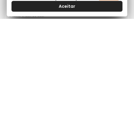
Ganho de resistência respiratória
Aceitar
Promove a sensação de bem-estar
Principais características do Kettlebell de Ferro Fokus:
Prático e fácil de usar
Pode ser utilizado por todos, em qualquer lugar
Ocupa pouco espaço
Proporciona diversão
Versátil, com muitas possibilidades de exercícios diferentes
Conteúdo do kit:
1 Kettlebell de Ferro Fokus
Especificações:
Material:
Ferro fundido
Cor:
Preto, esmalte sintético
Pesos disponíveis:
4kg, 6kg, 8kg, 10kg, 12kg, 14kg, 16kg, 18kg, 20kg,
24kg, 28kg, 32kg
prevista por lei
Garantia:
3 meses
AVALIAÇÕES
NOTA 0 / 5