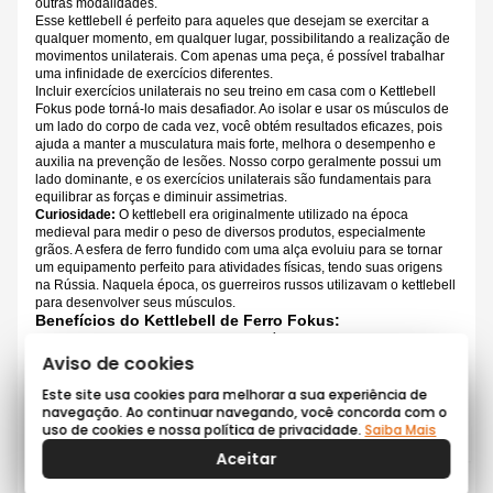
outras modalidades.
Esse kettlebell é perfeito para aqueles que desejam se exercitar a
qualquer momento, em qualquer lugar, possibilitando a realização de
movimentos unilaterais. Com apenas uma peça, é possível trabalhar
uma infinidade de exercícios diferentes.
Incluir exercícios unilaterais no seu treino em casa com o Kettlebell
Fokus pode torná-lo mais desafiador. Ao isolar e usar os músculos de
um lado do corpo de cada vez, você obtém resultados eficazes, pois
ajuda a manter a musculatura mais forte, melhora o desempenho e
auxilia na prevenção de lesões. Nosso corpo geralmente possui um
lado dominante, e os exercícios unilaterais são fundamentais para
equilibrar as forças e diminuir assimetrias.
Curiosidade:
O kettlebell era originalmente utilizado na época
medieval para medir o peso de diversos produtos, especialmente
grãos. A esfera de ferro fundido com uma alça evoluiu para se tornar
um equipamento perfeito para atividades físicas, tendo suas origens
na Rússia. Naquela época, os guerreiros russos utilizavam o kettlebell
para desenvolver seus músculos.
Benefícios do Kettlebell de Ferro Fokus
:
Desenvolvimento do condicionamento físico
Melhoria no equilíbrio e simetria da força muscular
Aviso de cookies
Possibilidade de treino alternativo em caso de lesões
Promove atividade motora complexa
Este site usa cookies para melhorar a sua experiência de
Tonifica os músculos
navegação. Ao continuar navegando, você concorda com o
Auxilia na queima de calorias
uso de cookies e nossa política de privacidade.
Saiba Mais
Contribui para o emagrecimento
Aceitar
Ganho de resistência respiratória
Promove a sensação de bem-estar