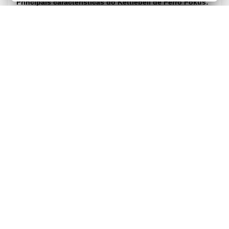
Principais características do Kettlebell de Ferro Fokus:
Prático e fácil de usar
Pode ser utilizado por todos, em qualquer lugar
Ocupa pouco espaço
Proporciona diversão
Versátil, com muitas possibilidades de exercícios diferentes
Conteúdo do kit:
1 Kettlebell de Ferro Fokus
Especificações:
Material:
Ferro fundido
Cor:
Preto, esmalte sintético
Pesos disponíveis:
4kg, 6kg, 8kg, 10kg, 12kg, 14kg, 16kg, 18kg, 20kg,
24kg, 28kg, 32kg
Garantia:
3 meses
"
AVALIAÇÕES
NOTA 0 / 5
0 Avaliações do produto