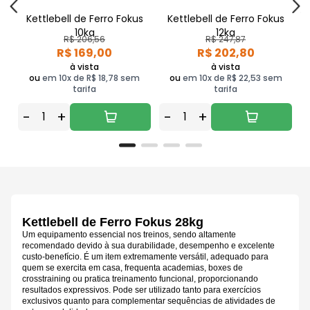
Kettlebell de Ferro Fokus
Kettlebell de Ferro Fokus
10kg
12kg
R$ 206,56
R$ 247,87
R$ 169,00
R$ 202,80
à vista
à vista
ou
em 10x de R$ 18,78 sem
ou
em 10x de R$ 22,53 sem
tarifa
tarifa
-
+
-
+
Kettlebell de Ferro Fokus 28kg
Um equipamento essencial nos treinos, sendo altamente
recomendado devido à sua durabilidade, desempenho e excelente
custo-benefício. É um item extremamente versátil, adequado para
quem se exercita em casa, frequenta academias, boxes de
crosstraining ou pratica treinamento funcional, proporcionando
resultados expressivos. Pode ser utilizado tanto para exercícios
exclusivos quanto para complementar sequências de atividades de