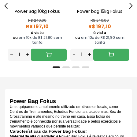
Power Bag 10kg Fokus
Power bag 15kg Fokus
R$ 240,00
R$ 240,00
R$ 197,10
R$ 197,10
à vista
à vista
ou
em 10x de R$ 21,90 sem
ou
em 10x de R$ 21,90 sem
tarifa
tarifa
-
+
-
+
Power Bag Fokus
Um equipamento amplamente utilizado em diversos locais, como
Centros de Treinamentos, Estúdios Funcionais, academias, Box de
Crosstraining e até mesmo no treino em casa. Essa bolsa de
treinamento é conhecida por sua versatilidade e pelos exercícios e
movimentos variados que permite realizar.
Características da Power Bag Fokus:
Material de alta qualidade:
A Power Bag Fokus é revestida em couro