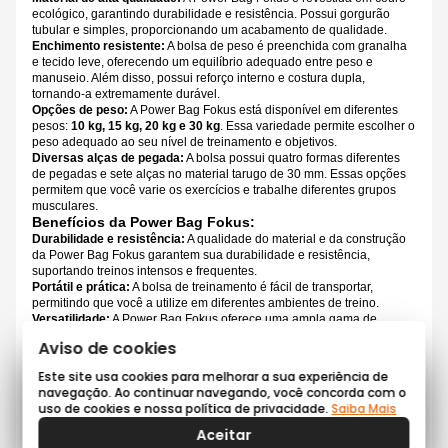
ecológico, garantindo durabilidade e resistência. Possui gorgurão
tubular e simples, proporcionando um acabamento de qualidade.
Enchimento resistente:
A bolsa de peso é preenchida com granalha
e tecido leve, oferecendo um equilíbrio adequado entre peso e
manuseio. Além disso, possui reforço interno e costura dupla,
tornando-a extremamente durável.
Opções de peso:
A Power Bag Fokus está disponível em diferentes
pesos:
10 kg, 15 kg, 20 kg e 30 kg
. Essa variedade permite escolher o
peso adequado ao seu nível de treinamento e objetivos.
Diversas alças de pegada:
A bolsa possui quatro formas diferentes
de pegadas e sete alças no material tarugo de 30 mm. Essas opções
permitem que você varie os exercícios e trabalhe diferentes grupos
musculares.
Benefícios da Power Bag Fokus:
Durabilidade e resistência:
A qualidade do material e da construção
da Power Bag Fokus garantem sua durabilidade e resistência,
suportando treinos intensos e frequentes.
Portátil e prática:
A bolsa de treinamento é fácil de transportar,
permitindo que você a utilize em diferentes ambientes de treino.
Versatilidade:
A Power Bag Fokus oferece uma ampla gama de
exercícios e movimentos possíveis. Você pode realizar lunge,
Aviso de cookies
agachamentos, cleans, rosca bíceps, remada, desenvolvimento e
muito mais.
Este site usa cookies para melhorar a sua experiência de
Melhora do condicionamento físico:
O uso da Power Bag Fokus
navegação. Ao continuar navegando, você concorda com o
promove ganho de força e resistência, além de melhorar a resistência
uso de cookies e nossa política de privacidade.
Saiba Mais
dinâmica e a força na zona abdominal e lombar.
Queima de calorias:
Os exercícios realizados com a bolsa de peso
Aceitar
são eficientes para a perda de calorias e o emagrecimento.