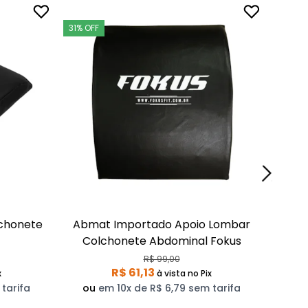
31% OFF
chonete
Abmat Importado Apoio Lombar
Agach
Colchonete Abdominal Fokus
R$ 99,00
R$ 61,13
x
à vista
no Pix
ou
tarifa
ou
em 10x de R$ 6,79 sem tarifa