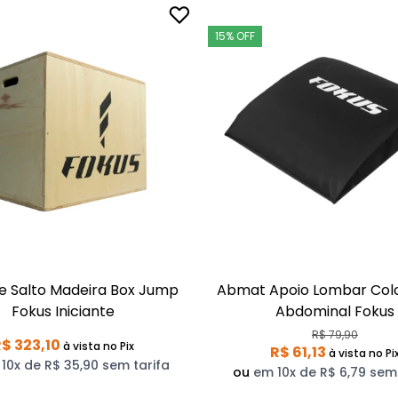
15% OFF
e Salto Madeira Box Jump
Abmat Apoio Lombar Col
Fokus Iniciante
Abdominal Fokus
R$ 79,90
$ 323,10
à vista
no Pix
R$ 61,13
à vista
no Pi
10x de R$ 35,90 sem tarifa
ou
em 10x de R$ 6,79 sem 