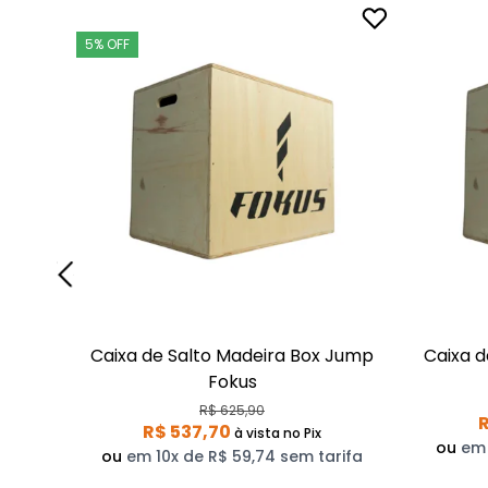
5% OFF
Caixa de Salto Madeira Box Jump
Caixa d
Fokus
R$ 625,90
R
R$ 537,70
à vista
no Pix
ou
em 
ou
em 10x de R$ 59,74 sem tarifa