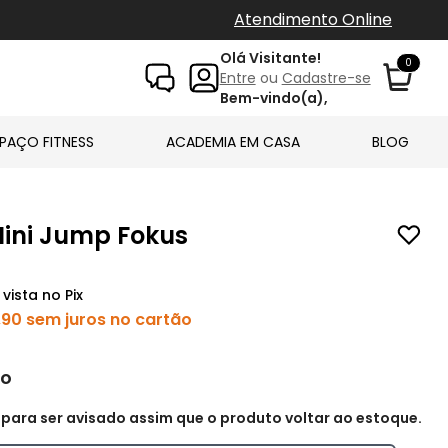
Atendimento Online
Olá Visitante!
0
Entre
ou
Cadastre-se
Bem-vindo(a),
PAÇO FITNESS
ACADEMIA EM CASA
BLOG
ini Jump Fokus
 vista
no Pix
,90 sem juros no cartão
do
ara ser avisado assim que o produto voltar ao estoque.