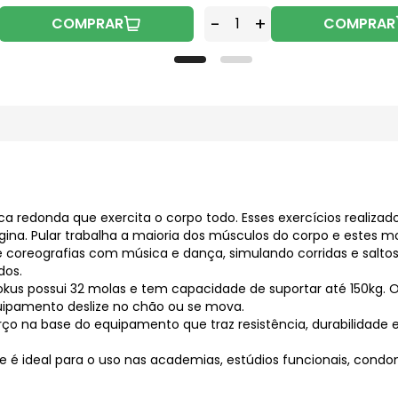
-
+
COMPRAR
COMPRAR
a redonda que exercita o corpo todo. Esses
exercícios
realizad
gina. Pular trabalha a maioria dos músculos do corpo e estes m
 coreografias com música e dança, simulando corridas e salto
dos.
kus possui 32 molas e tem capacidade de suportar até 150kg. O
uipamento deslize no chão ou se mova.
orço na base do equipamento que traz resistência, durabilidad
 ideal para o uso nas academias, estúdios funcionais, condomí